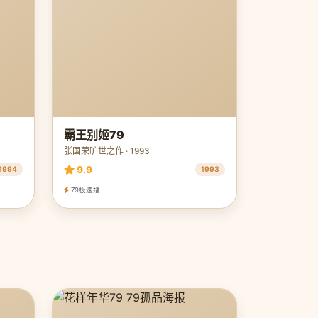
霸王别姬79
张国荣旷世之作 · 1993
9.9
1994
1993
79极速播