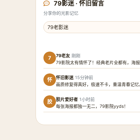
79影迷 · 怀旧留言
分享你的光影记忆
79老友
刚刚
7
79影院太有情怀了！经典老片全都有，海
怀旧影迷
15分钟前
怀
画质修复得真好，极速不卡，重温青春记忆
胶片爱好者
1小时前
胶
每张海报都独一无二，79影院yyds！