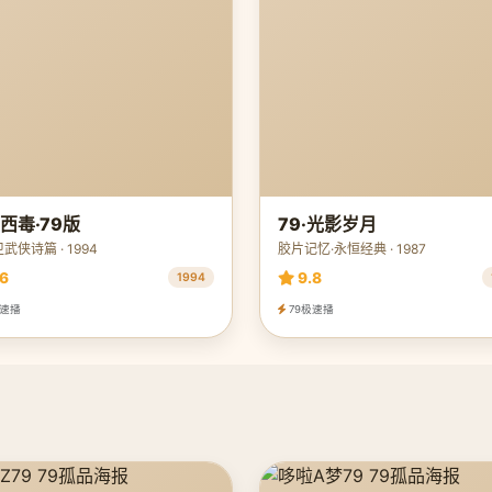
西毒·79版
79·光影岁月
武侠诗篇 · 1994
胶片记忆·永恒经典 · 1987
6
9.8
1994
极速播
79极速播