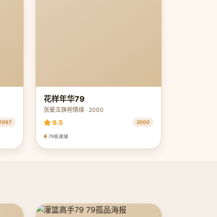
花样年华79
张曼玉旗袍情缘 · 2000
9.5
1987
2000
79极速播