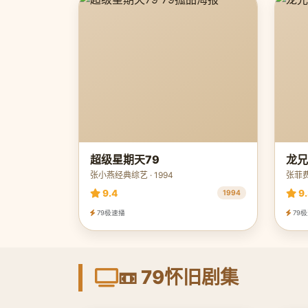
超级星期天79
龙兄
张小燕经典综艺 · 1994
张菲费
9.4
9.
1994
79极速播
79
📼 79怀旧剧集