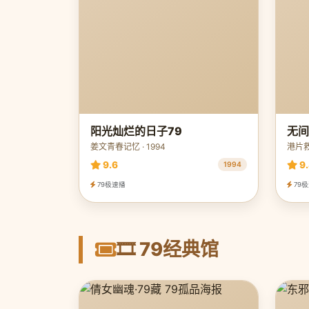
阳光灿烂的日子79
无间
姜文青春记忆 · 1994
港片救
9.6
9.
1994
79极速播
79
🎞️ 79经典馆