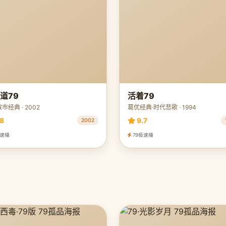
道79
活着79
市经典 · 2002
葛优经典·时代悲歌 · 1994
8
9.7
2002
极速播
79极速播