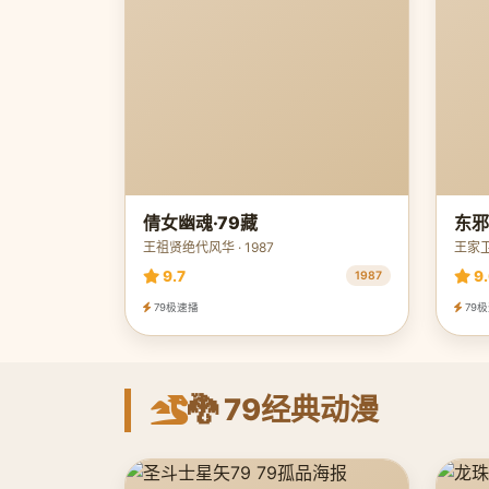
倩女幽魂·79藏
东邪
王祖贤绝代风华 · 1987
王家卫
9.7
9.
1987
79极速播
79
🐉 79经典动漫