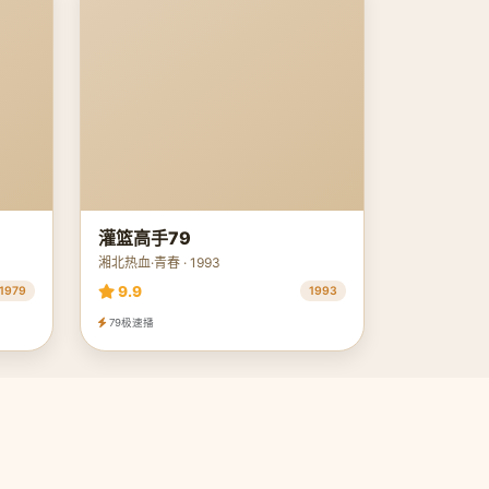
灌篮高手79
湘北热血·青春 · 1993
9.9
1979
1993
79极速播