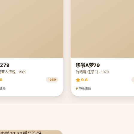
Z79
哆啦A梦79
亚人传说 · 1989
竹蜻蜓·任意门 · 1979
8
9.6
1989
极速播
79极速播