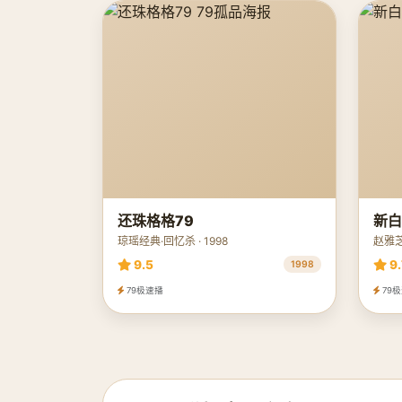
还珠格格79
新白
琼瑶经典·回忆杀 · 1998
赵雅芝
9.5
9.
1998
79极速播
79