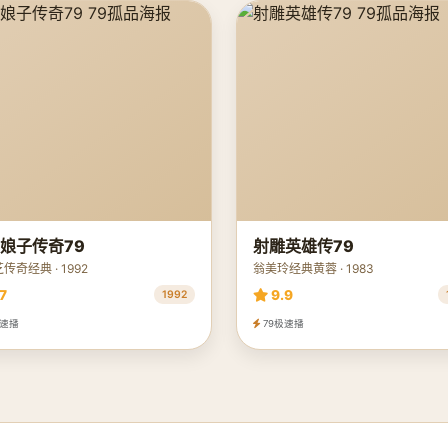
娘子传奇79
射雕英雄传79
传奇经典 · 1992
翁美玲经典黄蓉 · 1983
7
9.9
1992
极速播
79极速播