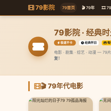
79影院
79首页
🎬 79年
🎞️ 7
79影院 · 经典
极速不卡
经典怀旧
每
电影 · 剧集 · 综艺 · 动漫 — 
复！
🎬 79年代电影