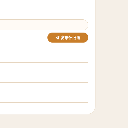
发布怀旧语