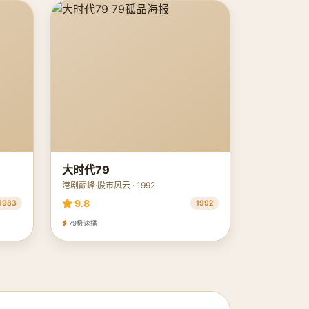
大时代79
港剧巅峰·股市风云 · 1992
9.8
1983
1992
79极速播