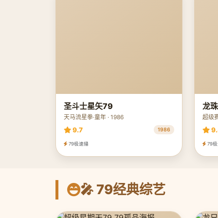
圣斗士星矢79
龙珠
天马流星拳·童年 · 1986
超级赛
9.7
9.
1986
79极速播
79
🎤 79经典综艺